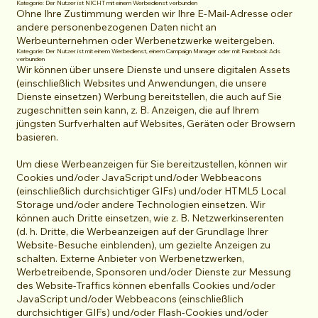
Kategorie: Der Nutzer ist NICHT mit einem Werbedienst verbunden
Ohne Ihre Zustimmung werden wir Ihre E-Mail-Adresse oder
andere personenbezogenen Daten nicht an
Werbeunternehmen oder Werbenetzwerke weitergeben.
Kategorie: Der Nutzer ist mit einem Werbedienst, einem Campaign Manager oder mit Facebook Ads
verbunden
Wir können über unsere Dienste und unsere digitalen Assets
(einschließlich Websites und Anwendungen, die unsere
Dienste einsetzen) Werbung bereitstellen, die auch auf Sie
zugeschnitten sein kann, z. B. Anzeigen, die auf Ihrem
jüngsten Surfverhalten auf Websites, Geräten oder Browsern
basieren.
Um diese Werbeanzeigen für Sie bereitzustellen, können wir
Cookies und/oder JavaScript und/oder Webbeacons
(einschließlich durchsichtiger GIFs) und/oder HTML5 Local
Storage und/oder andere Technologien einsetzen. Wir
können auch Dritte einsetzen, wie z. B. Netzwerkinserenten
(d. h. Dritte, die Werbeanzeigen auf der Grundlage Ihrer
Website-Besuche einblenden), um gezielte Anzeigen zu
schalten. Externe Anbieter von Werbenetzwerken,
Werbetreibende, Sponsoren und/oder Dienste zur Messung
des Website-Traffics können ebenfalls Cookies und/oder
JavaScript und/oder Webbeacons (einschließlich
durchsichtiger GIFs) und/oder Flash-Cookies und/oder