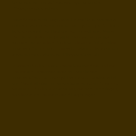
Unternehmen, die auf hochwertige, natürliche
Pflegeprodukte setzen.
Mein Schwerpunkt liegt darauf, diese Unternehmen zu
unterstützen, indem ich ihnen handgefertigte Produkte
liefere, die sanft zur Haut und zur Umwelt sind. Meine
Partner schätzen die Qualität und das nachhaltige
Konzept hinter jedem Produkt – dezente Düfte, milde
Inhaltsstoffe und eine bewusste Balance, die zu einem
angenehmen, natürlichen Pflegeerlebnis führt.
In jedem Produkt steckt meine kreative Ader und die
Freude am Experimentieren mit natürlichen
Inhaltsstoffen. Für mich geht es darum, Funktionalität
und Nachhaltigkeit mit einem künstlerischen Ansatz zu
vereinen – Produkte zu schaffen, die nicht nur pflegen,
sondern auch Freude in den Alltag bringen.