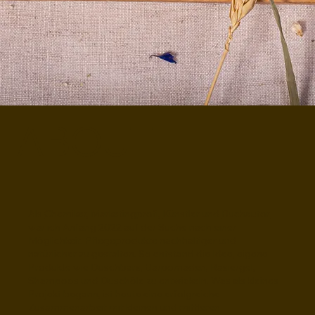
ABOUT
Als
Chemiker
,
Marketingprofi
,
Künstler
und
Buchautor
war ich Anfang 2022 auf der Suche nach einer
Möglichkeit, Pflegeprodukte nachhaltiger und
natürlicher zu gestalten. So entstand die Idee, eigene
Produkte wie Duschbars, Barpomaden, Rasiergel,
Shampoos und Duschöle zu entwickeln. Was als kleines
Projekt begann, ist heute eine erfolgreiche
Zusammenarbeit mit kleinen und mittleren