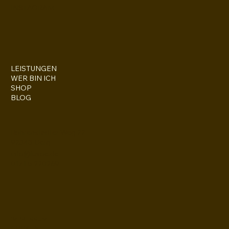
INSTAGRAM
LEISTUNGEN
WER BIN ICH
SHOP
BLOG
Rohrenstädter Weg 22
92348 Berg
info@lusoe.de
0171 5 220269
IMPRESSUM
COOKIES