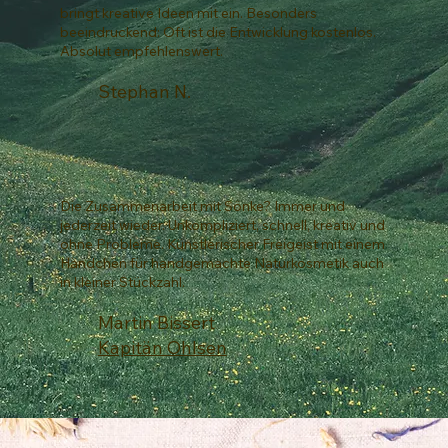
bringt kreative Ideen mit ein. Besonders
beeindruckend: Oft ist die Entwicklung kostenlos.
Absolut empfehlenswert.
Stephan N.
Die Zusammenarbeit mit Sönke? Immer und
jederzeit wieder. Unkompliziert, schnell, kreativ und
ohne Probleme. Künstlerischer Freigeist mit einem
Händchen für handgemachte Naturkosmetik auch
in kleiner Stückzahl.
Martin Bissert
Kapitän Ohlsen