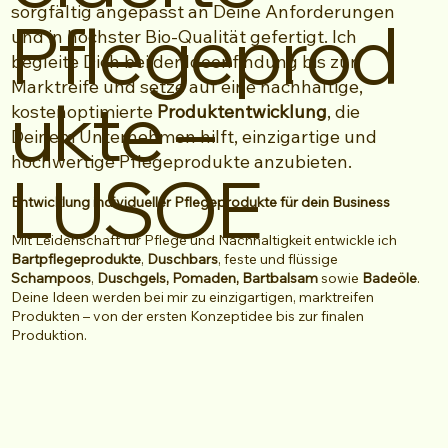
sorgfältig angepasst an Deine Anforderungen
Pflegeprod
und in höchster Bio-Qualität gefertigt. Ich
begleite Dich bei der Ideenfindung bis zur
Marktreife und setze auf eine nachhaltige,
ukte –
kostenoptimierte
Produktentwicklung
, die
Deinem Unternehmen hilft, einzigartige und
hochwertige Pflegeprodukte anzubieten.
LUSOE
Entwicklung individueller Pflegeprodukte für dein Business
Mit Leidenschaft für Pflege und Nachhaltigkeit entwickle ich
Bartpflegeprodukte
,
Duschbars
, feste und flüssige
Schampoos
,
Duschgels, Pomaden, Bartbalsam
sowie
Badeöle
.
Deine Ideen werden bei mir zu einzigartigen, marktreifen
Produkten – von der ersten Konzeptidee bis zur finalen
Produktion.