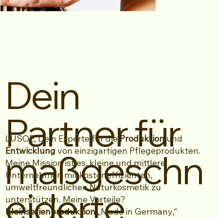
Dein
Partner für
LUSOE, Dein Experte für die
Produktion
und
Entwicklung
von einzigartigen Pflegeprodukten.
maßgeschn
Meine Mission ist es, kleine und mittlere
Unternehmen mit kosteneffizienten,
umweltfreundlichen Naturkosmetik zu
eiderte
unterstützen. Meine Vorteile?
Kleinserienproduktion
„Made in Germany,“